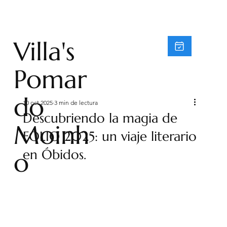
Villa's
Pomar
do
10 oct 2025
3 min de lectura
Descubriendo la magia de
Moinh
FOLIO 2025: un viaje literario
en Óbidos.
o