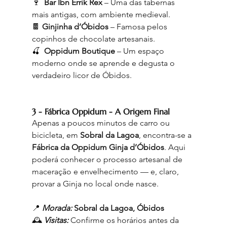
🍷  
Bar Ibn Errik Rex
 – Uma das tabernas 
mais antigas, com ambiente medieval.
🍫 
Ginjinha d’Óbidos
 – Famosa pelos 
copinhos de chocolate artesanais.
🍒  
Oppidum Boutique
 – Um espaço 
moderno onde se aprende e degusta o 
verdadeiro licor de Óbidos.
3 - Fábrica Oppidum - A Origem Final
Apenas a poucos minutos de carro ou 
bicicleta, em 
Sobral da Lagoa
, encontra-se a 
Fábrica da Oppidum Ginja d’Óbidos
. Aqui 
poderá conhecer o processo artesanal de 
maceração e envelhecimento — e, claro, 
provar a Ginja no local onde nasce.
📍 
Morada:
 Sobral da Lagoa, Óbidos
🕰️ 
Visitas:
 Confirme os horários antes da 