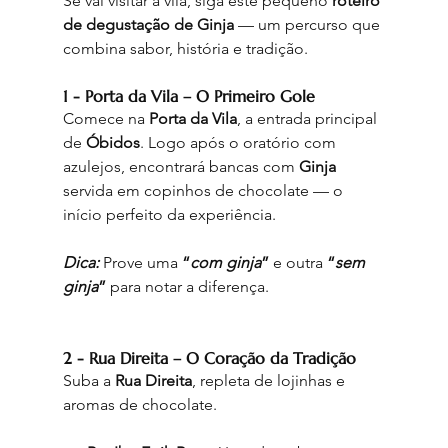
Se vai visitar a vila, siga este pequeno 
roteiro 
de degustação de Ginja
 — um percurso que 
combina sabor, história e tradição.
1 - Porta da Vila – O Primeiro Gole
Comece na 
Porta da Vila
, a entrada principal 
de 
Óbidos
. Logo após o oratório com 
azulejos, encontrará bancas com 
Ginja
servida em copinhos de chocolate — o 
início perfeito da experiência.
Dica:
Prove uma 
“
com ginja
”
 e outra 
“
sem 
ginja
”
 para notar a diferença.
2 - Rua Direita – O Coração da Tradição
Suba a 
Rua Direita
, repleta de lojinhas e 
aromas de chocolate.