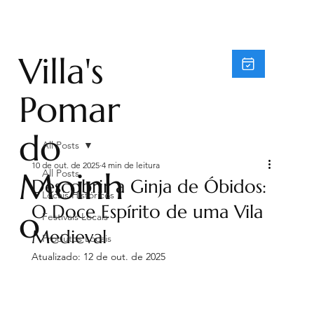
Villa's
Pomar
do
All Posts
10 de out. de 2025
4 min de leitura
Moinh
All Posts
Descobrir a Ginja de Óbidos:
Locais Históricos
O Doce Espírito de uma Vila
o
Festivais Locais
Medieval
Produtos Locais
Atualizado:
12 de out. de 2025