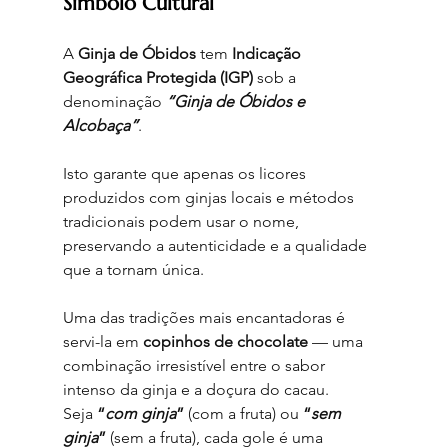
Símbolo Cultural
A 
Ginja de Óbidos
 tem 
Indicação 
Geográfica Protegida (IGP)
 sob a 
denominação 
“Ginja de Óbidos e 
Alcobaça”
.
Isto garante que apenas os licores 
produzidos com ginjas locais e métodos 
tradicionais podem usar o nome, 
preservando a autenticidade e a qualidade 
que a tornam única.
Uma das tradições mais encantadoras é 
servi-la em 
copinhos de chocolate
 — uma 
combinação irresistível entre o sabor 
intenso da ginja e a doçura do cacau.
Seja 
“
com ginja
”
 (com a fruta) ou 
“
sem 
ginja
”
 (sem a fruta), cada gole é uma 