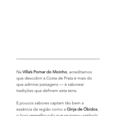
Na 
Villa’s Pomar do Moinho
, acreditamos 
que descobrir a Costa de Prata é mais do 
que admirar paisagens — é saborear 
tradições que definem esta terra.
E poucos sabores captam tão bem a 
essência da região como a 
Ginja de Óbidos
, 
o licor vermelho-rubi que se tornou símbolo 