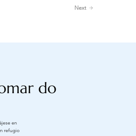
Next
 Pomar do
ájese en
n refugio