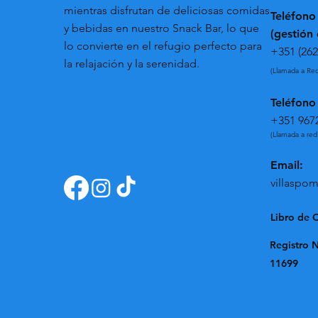
mientras disfrutan de deliciosas comidas
Teléfono
y bebidas en nuestro Snack Bar, lo que
(gestión
lo convierte en el refugio perfecto para
+351 (262
la relajación y la serenidad.
(Llamada a Red
Teléfono
+351 967
(Llamada a red
Email:
villasp
Libro de 
Registro N
11699