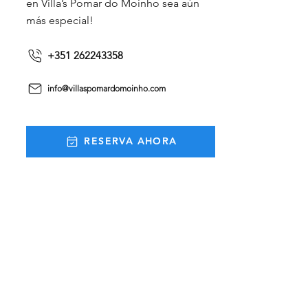
en Villa’s Pomar do Moinho sea aún
más especial!
+351 262243358
info@villaspomardomoinho.com
RESERVA AHORA