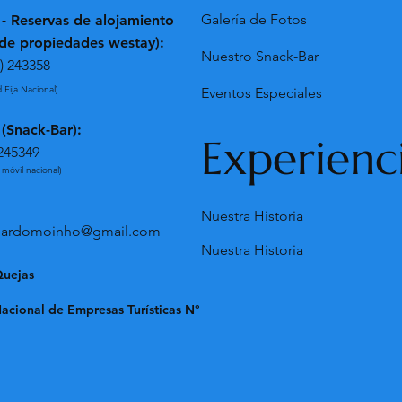
Galería de Fotos
 - Reservas de alojamiento
 de propiedades westay):
Nuestro Snack-Bar
) 243358
 Fija Nacional)
Eventos Especiales
 (Snack-Bar):
Experienc
245349
 móvil nacional)
Nuestra Historia
omardomoinho@gmail.com
Nuestra Historia
Quejas
acional de Empresas Turísticas N°