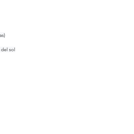
as)
 del sol