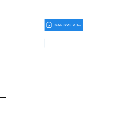
RESERVAR AHORA
 Actividades
Información Útil
–