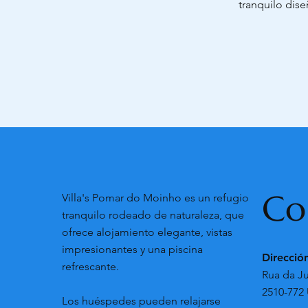
tranquilo dis
Co
Villa's Pomar do Moinho es un refugio
tranquilo rodeado de naturaleza, que
ofrece alojamiento elegante, vistas
impresionantes y una piscina
Direcció
refrescante.
Rua da Ju
2510-772 
Los huéspedes pueden relajarse