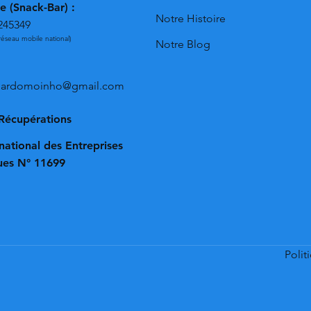
e (Snack-Bar) :
Notre Histoire
245349
réseau mobile national)
Notre Blog
omardomoinho@gmail.com
 Récupérations
national des Entreprises
ques N° 11699
Polit