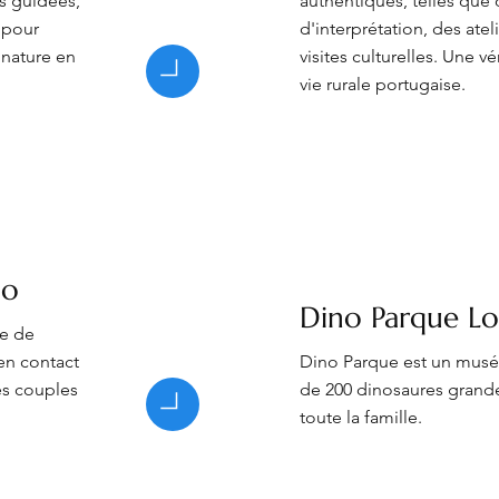
es guidées,
authentiques, telles qu
 pour
d'interprétation, des atel
 nature en
visites culturelles. Une v
vie rurale portugaise.
mo
Dino Parque Lo
ge de
en contact
Dino Parque est un musée
les couples
de 200 dinosaures grande
toute la famille.