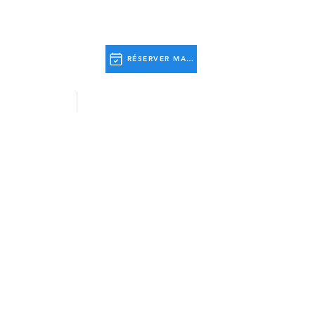
RÉSERVER MAINTENANT
tivités
Informations Utiles.