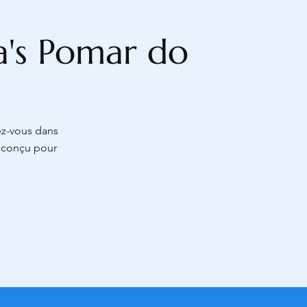
la's Pomar do
ez-vous dans
x conçu pour