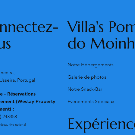
Villa's Po
nnectez-
do Moin
us
Notre Hébergements
:
nceira,
Galerie de photos
Usseira, Portugal
Notre Snack-Bar
e - Réservations
ement (Westay Property
Événements Spéciaux
ent) :
) 243358
Expérienc
réseau fixe national)