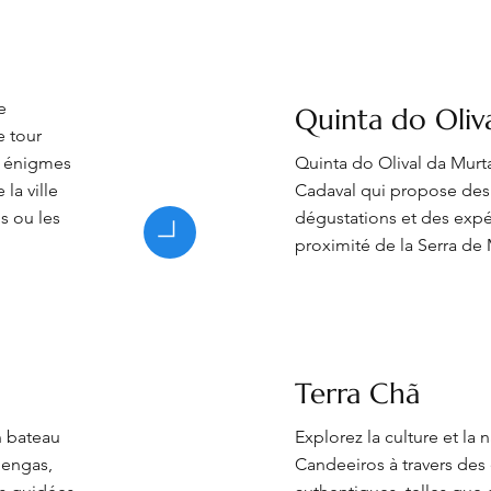
e
Quinta do Oliv
 tour
s énigmes
Quinta do Olival da Murta
la ville
Cadaval qui propose des 
s ou les
dégustations et des expé
proximité de la Serra de
Terra Chã
n bateau
Explorez la culture et la 
lengas,
Candeeiros à travers des