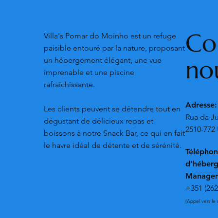
Co
Villa's Pomar do Moinho est un refuge
paisible entouré par la nature, proposant
no
un hébergement élégant, une vue
imprenable et une piscine
rafraîchissante.
Adresse
Les clients peuvent se détendre tout en
Rua da Ju
dégustant de délicieux repas et
2510-772 
boissons à notre Snack Bar, ce qui en fait
le havre idéal de détente et de sérénité.
Téléphon
d'héberg
Managem
+351 (262
(Appel vers le 