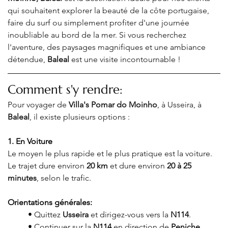
qui souhaitent explorer la beauté de la côte portugaise, 
faire du surf ou simplement profiter d'une journée 
inoubliable au bord de la mer. Si vous recherchez 
l'aventure, des paysages magnifiques et une ambiance 
détendue, 
Baleal
 est une visite incontournable !
Comment s'y rendre:
Pour voyager de 
Villa's Pomar do Moinho
, à Usseira, à 
Baleal
, il existe plusieurs options :
1. En Voiture
Le moyen le plus rapide et le plus pratique est la voiture. 
Le trajet dure environ 
20 km
 et dure environ 
20 à 25 
minutes
, selon le trafic
.
Orientations générales:
• 
Quittez 
Usseira
 et dirigez-vous vers la 
N114
.
• 
Continuer sur la 
N114
 en direction de 
Peniche
.
.