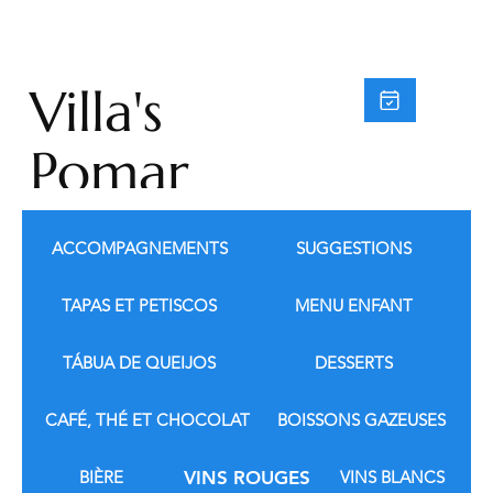
Villa's
Pomar
do
ACCOMPAGNEMENTS
SUGGESTIONS
Moinh
TAPAS ET PETISCOS
MENU ENFANT
o
TÁBUA DE QUEIJOS
DESSERTS
CAFÉ, THÉ ET CHOCOLAT
BOISSONS GAZEUSES
BIÈRE
VINS ROUGES
VINS BLANCS