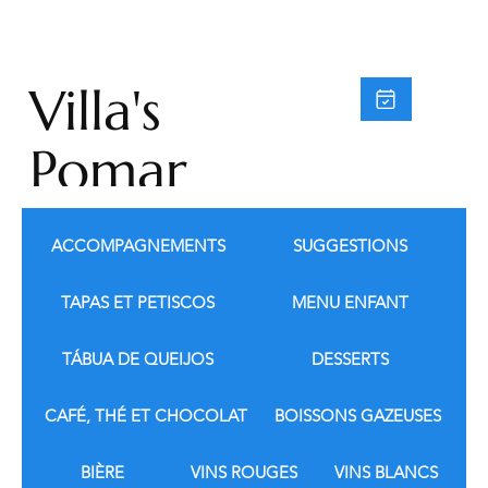
Villa's
Pomar
do
ACCOMPAGNEMENTS
SUGGESTIONS
Moinh
TAPAS ET PETISCOS
MENU ENFANT
o
TÁBUA DE QUEIJOS
DESSERTS
CAFÉ, THÉ ET CHOCOLAT
BOISSONS GAZEUSES
BIÈRE
VINS ROUGES
VINS BLANCS