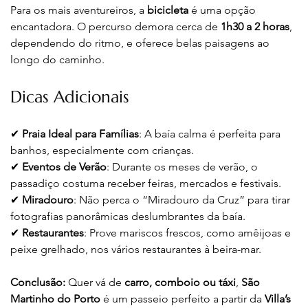
Para os mais aventureiros, a 
bicicleta
 é uma opção 
encantadora. O percurso demora cerca de 
1h30 a 2 horas
, 
dependendo do ritmo, e oferece belas paisagens ao 
longo do caminho.
Dicas Adicionais
✔ 
Praia Ideal para Famílias
: A baía calma é perfeita para 
banhos, especialmente com crianças.
✔ 
Eventos de Verão
: Durante os meses de verão, o 
passadiço costuma receber feiras, mercados e festivais.
✔ 
Miradouro
: Não perca o “Miradouro da Cruz” para tirar 
fotografias panorâmicas deslumbrantes da baía.
✔ 
Restaurantes
: Prove mariscos frescos, como amêijoas e 
peixe grelhado, nos vários restaurantes à beira-mar.
Conclusão:
 Quer vá de 
carro, comboio ou táxi
, 
São 
Martinho do Porto
 é um passeio perfeito a partir da 
Villa’s 