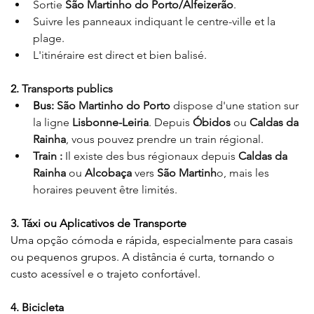
Sortie 
São Martinho do Porto/Alfeizerão
.
Suivre les panneaux indiquant le centre-ville et la 
plage
.
L'itinéraire est direct et bien balisé
.
2. 
Transports publics
Bus:
São Martinho do Porto
 dispose d'une station sur 
la ligne 
Lisbonne-Leiria
. Depuis 
Óbidos
 ou 
Caldas da 
Rainha
, vous pouvez prendre un train régional
.
Train :
 Il existe des bus régionaux depuis 
Caldas da 
Rainha
 ou 
Alcobaça
 vers 
São Martinh
o, mais les 
horaires peuvent être limités.
3. Táxi ou Aplicativos de Transporte
Uma opção cómoda e rápida, especialmente para casais 
ou pequenos grupos. A distância é curta, tornando o 
custo acessível e o trajeto confortável.
4. Bicicleta