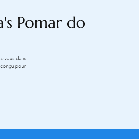
la's Pomar do
ez-vous dans
x conçu pour