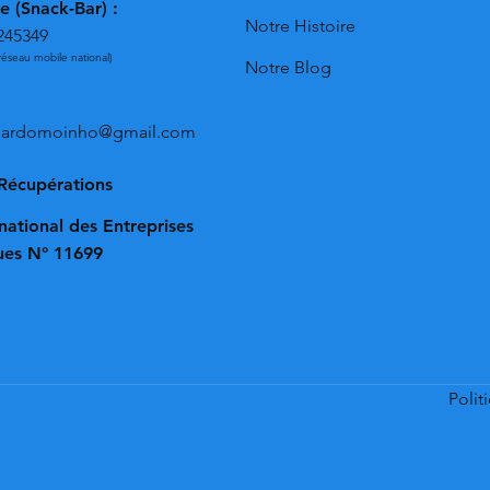
e (Snack-Bar) :
Notre Histoire
245349
réseau mobile national)
Notre Blog
omardomoinho@gmail.com
 Récupérations
national des Entreprises
ques N° 11699
Polit