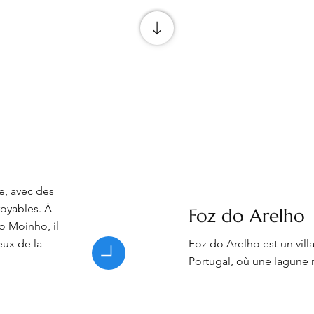
e, avec des
oyables. À
Foz do Arelho
o Moinho, il
eux de la
Foz do Arelho est un vill
Portugal, où une lagune r