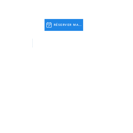
RÉSERVER MAINTENANT
tivités
Informations Utiles.