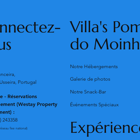
Villa's Po
nnectez-
do Moin
us
Notre Hébergements
:
nceira,
Galerie de photos
Usseira, Portugal
Notre Snack-Bar
e - Réservations
ement (Westay Property
Événements Spéciaux
ent) :
) 243358
Expérienc
réseau fixe national)