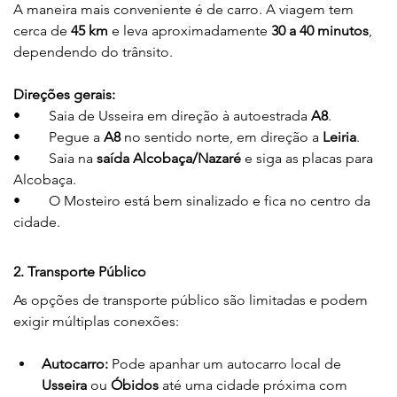
A maneira mais conveniente é de carro. A viagem tem 
cerca de 
45 km
 e leva aproximadamente 
30 a 40 minutos
, 
dependendo do trânsito.
Direções gerais:
•	Saia de Usseira em direção à autoestrada 
A8
.
•	Pegue a 
A8
 no sentido norte, em direção a 
Leiria
.
•	Saia na 
saída Alcobaça/Nazaré
 e siga as placas para 
Alcobaça.
•	O Mosteiro está bem sinalizado e fica no centro da 
cidade.
2. Transporte Público
As opções de transporte público são limitadas e podem 
exigir múltiplas conexões:
Autocarro:
 Pode apanhar um autocarro local de 
Usseira
 ou 
Óbidos
 até uma cidade próxima com 