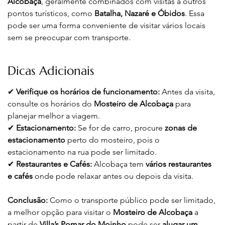
Alcobaça
, geralmente combinados com visitas a outros 
pontos turísticos, como 
Batalha, Nazaré e Óbidos
. Essa 
pode ser uma forma conveniente de visitar vários locais 
sem se preocupar com transporte.
Dicas Adicionais
✔ 
Verifique os horários de funcionamento:
 Antes da visita, 
consulte os horários do 
Mosteiro de Alcobaça
 para 
planejar melhor a viagem.
✔ 
Estacionamento:
 Se for de carro, procure 
zonas de 
estacionamento
 perto do mosteiro, pois o 
estacionamento na rua pode ser limitado.
✔ 
Restaurantes e Cafés:
 Alcobaça tem 
vários restaurantes 
e cafés
 onde pode relaxar antes ou depois da visita.
Conclusão:
 Como o transporte público pode ser limitado, 
a melhor opção para visitar o 
Mosteiro de Alcobaça
 a 
partir de 
Villa’s Pomar do Moinho
 pode ser 
alugar um 