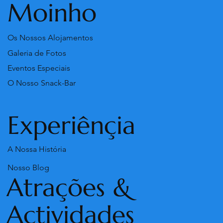
Moinho
Os Nossos Alojamentos
Galeria de Fotos
Eventos Especiais
O Nosso Snack-Bar
Experiênçia
A Nossa História
Nosso Blog
Atrações &
Actividades