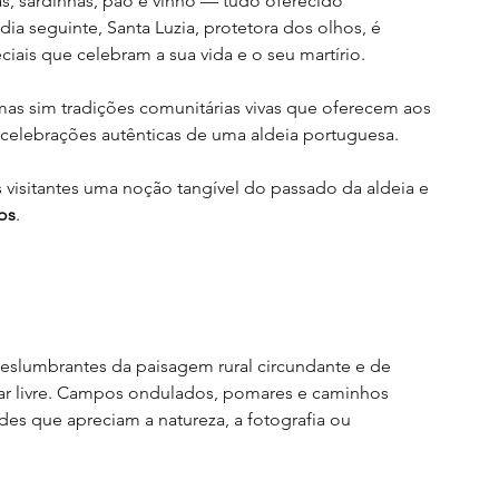
s, sardinhas, pão e vinho — tudo oferecido 
a seguinte, Santa Luzia, protetora dos olhos, é 
s que celebram a sua vida e o seu martírio. 
 mas sim tradições comunitárias vivas que oferecem aos 
 celebrações autênticas de uma aldeia portuguesa.
visitantes uma noção tangível do passado da aldeia e 
os
.
deslumbrantes da paisagem rural circundante e de 
o ar livre. Campos ondulados, pomares e caminhos 
es que apreciam a natureza, a fotografia ou 