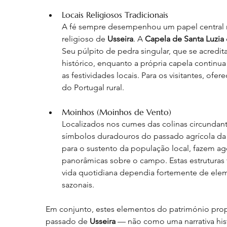
Locais Religiosos Tradicionais
A fé sempre desempenhou um papel central na 
religioso de 
Usseira
. A 
Capela de Santa Luzia
Seu púlpito de pedra singular, que se acredita
histórico, enquanto a própria capela continua
as festividades locais. Para os visitantes, ofer
do Portugal rural.
Moinhos (Moinhos de Vento)
Localizados nos cumes das colinas circundan
símbolos duradouros do passado agrícola da v
para o sustento da população local, fazem ago
panorâmicas sobre o campo. Estas estruturas 
vida quotidiana dependia fortemente de eleme
sazonais.
Em conjunto, estes elementos do património prop
passado de 
Usseira
 — não como uma narrativa his