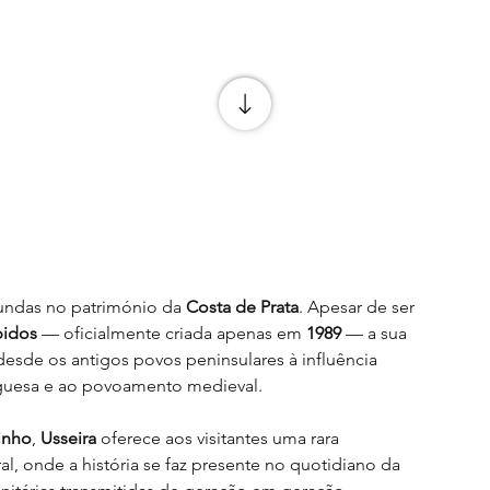
undas no património da 
Costa de Prata
. Apesar de ser 
idos 
— oficialmente criada apenas em 
1989
 — a sua 
esde os antigos povos peninsulares à influência 
uguesa e ao povoamento medieval.
inho
, 
Usseira
 oferece aos visitantes uma rara 
al, onde a história se faz presente no quotidiano da 