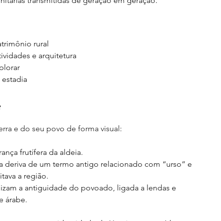
munitárias transmitidas de geração em geração
.
trimônio rural
tividades e arquitetura
plorar
 estadia
e
terra e do seu povo de forma visual
:
ança frutífera da aldeia.
a deriva de um termo antigo relacionado com “urso” e 
tava a região.
izam a antiguidade do povoado, ligada a lendas e 
e árabe.