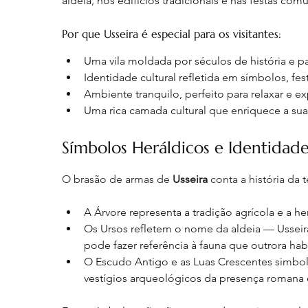
aldeia, nos edifícios tradicionais e nas festas co
Por que Usseira é especial para os visitantes:
Uma vila moldada por séculos de história e pa
Identidade cultural refletida em símbolos, fes
Ambiente tranquilo, perfeito para relaxar e ex
Uma rica camada cultural que enriquece a sua
Símbolos Heráldicos e Identidad
O brasão de armas de 
Usseira
 conta a história da 
A Árvore representa a tradição agrícola e a her
Os Ursos refletem o nome da aldeia — Usseir
pode fazer referência à fauna que outrora habi
O Escudo Antigo e as Luas Crescentes simbol
vestígios arqueológicos da presença romana 