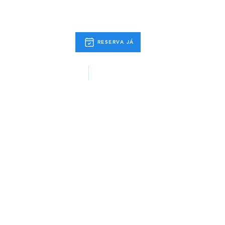
RESERVA JÁ
 Actividades
Info. Úteis