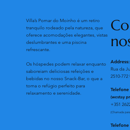
Co
Villa’s Pomar do Moinho é um retiro
tranquilo rodeado pela natureza, que
no
oferece acomodações elegantes, vistas
deslumbrantes e uma piscina
refrescante.
Address
Os hóspedes podem relaxar enquanto
Rua da Ju
saboreiam deliciosas refeições e
2510-772 
bebidas no nosso Snack-Bar, o que a
torna o refúgio perfeito para
Telefone
relaxamento e serenidade.
(westay p
+351 262
(Chamada para 
Telefone