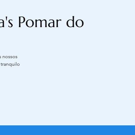
la's Pomar do
s nossos
 tranquilo