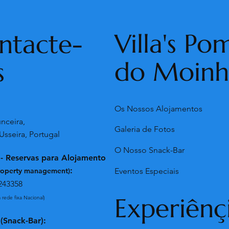
Villa's Po
ntacte-
do Moin
s
Os Nossos Alojamentos
:
nceira,
Galeria de Fotos
Usseira, Portugal
O Nosso Snack-Bar
 - Reservas para Alojamento
:
Eventos Especiais
roperty management)
243358
Experiênç
rede fixa Nacional)
 (Snack-Bar):