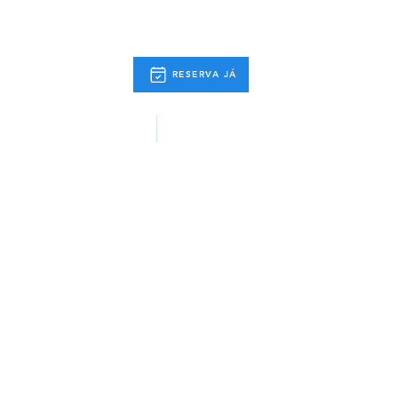
RESERVA JÁ
 Actividades
Info. Úteis