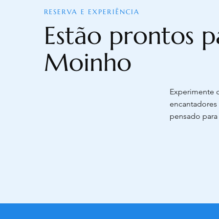
RESERVA E EXPERIÊNCIA
Estão prontos p
Moinho
Experimente c
encantadores 
pensado para