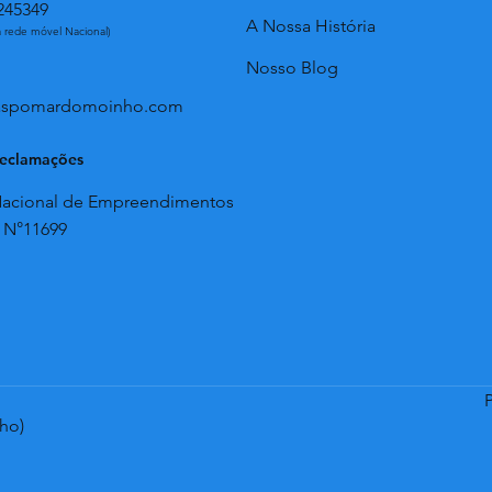
245349
A Nossa História
 rede móvel Nacional)
Nosso Blog
laspomardomoinho.com
Reclamações
Nacional de Empreendimentos
s N°11699
P
ho)