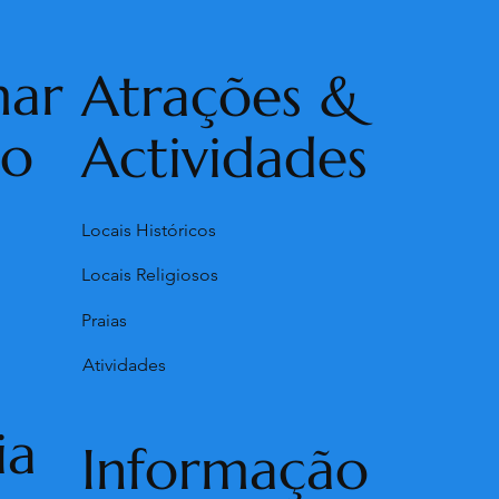
mar
Atrações &
ho
Actividades
Locais Históricos
Locais Religiosos
Praias
Atividades
ia
Informação