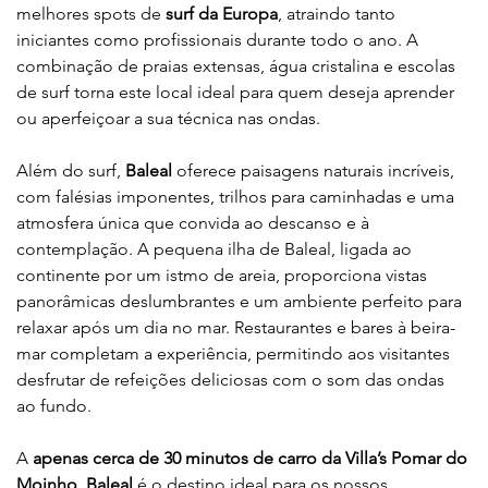
melhores spots de 
surf da Europa
, atraindo tanto 
iniciantes como profissionais durante todo o ano. A 
combinação de praias extensas, água cristalina e escolas 
de surf torna este local ideal para quem deseja aprender 
ou aperfeiçoar a sua técnica nas ondas.
Além do surf, 
Baleal
 oferece paisagens naturais incríveis, 
com falésias imponentes, trilhos para caminhadas e uma 
atmosfera única que convida ao descanso e à 
contemplação. A pequena ilha de Baleal, ligada ao 
continente por um istmo de areia, proporciona vistas 
panorâmicas deslumbrantes e um ambiente perfeito para 
relaxar após um dia no mar. Restaurantes e bares à beira-
mar completam a experiência, permitindo aos visitantes 
desfrutar de refeições deliciosas com o som das ondas 
ao fundo.
A 
apenas cerca de 30 minutos de carro da Villa’s Pomar do 
Moinho
, 
Baleal
 é o destino ideal para os nossos 