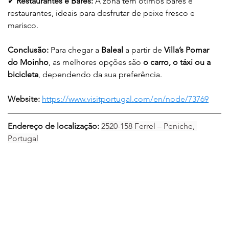
✔ 
Restaurantes e Bares:
 A zona tem ótimos bares e 
restaurantes, ideais para desfrutar de peixe fresco e 
marisco.
Conclusão:
 Para chegar a 
Baleal
 a partir de 
Villa’s Pomar 
do Moinho
, as melhores opções são 
o carro, o táxi ou a 
bicicleta
, dependendo da sua preferência.
Website:
https://www.visitportugal.com/en/node/73769
Endereço de localização: 
2520-158 Ferrel – Peniche, 
Portugal