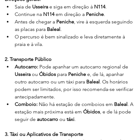
Saia de 
Usseira
 e siga em direção à 
N114
.
Continue na 
N114
 em direção a 
Peniche
.
Antes de chegar a 
Peniche
, vire à esquerda seguindo 
as placas para 
Baleal
.
O percurso é bem sinalizado e leva diretamente à 
praia e à vila.
2. Transporte Público
Autocarro:
 Pode apanhar um autocarro regional de 
Usseira
 ou 
Óbidos
 para 
Peniche
 e, de lá, apanhar 
outro autocarro ou um táxi para 
Baleal
. Os horários 
podem ser limitados, por isso recomenda-se verificar 
antecipadamente.
Comboio:
 Não há estação de comboios em 
Baleal
. A 
estação mais próxima está em 
Óbidos
, e de lá pode 
seguir de 
autocarro
 ou 
táxi
.
3. Táxi ou Aplicativos de Transporte