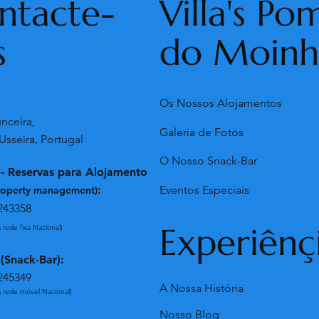
Villa's Po
ntacte-
do Moin
s
Os Nossos Alojamentos
:
nceira,
Galeria de Fotos
Usseira, Portugal
O Nosso Snack-Bar
 - Reservas para Alojamento
:
Eventos Especiais
roperty management)
243358
Experiênç
rede fixa Nacional)
 (Snack-Bar):
245349
A Nossa História
 rede móvel Nacional)
Nosso Blog