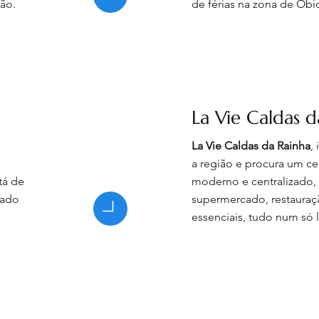
ião.
de férias na zona de Óbi
La Vie Caldas d
La Vie Caldas da Rainha
,
a região e procura um ce
tá de
moderno e centralizado, 
cado
supermercado, restauraçã
essenciais, tudo num só l