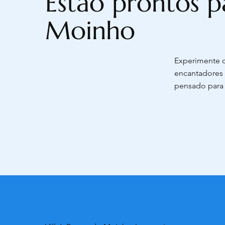
Estão prontos p
Moinho
Experimente c
encantadores 
pensado para