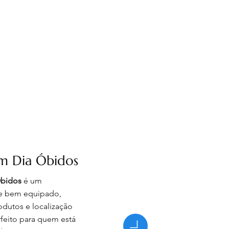
m Dia Óbidos
Óbidos
é um
 e bem equipado,
odutos e localização
feito para quem está