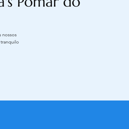
la's Pomar do
s nossos
 tranquilo