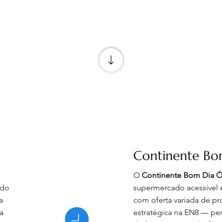
Continente Bo
O
Continente Bom Dia 
ado
supermercado acessível
a
com oferta variada de pr
a
estratégica na EN8 — per