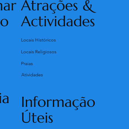
mar
Atrações &
ho
Actividades
Locais Históricos
Locais Religiosos
Praias
Atividades
ia
Informação
Úteis