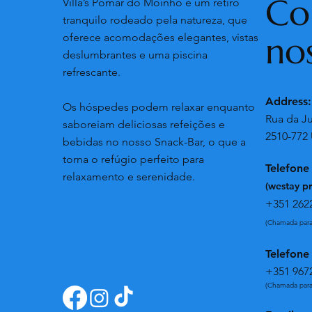
Co
Villa’s Pomar do Moinho é um retiro
tranquilo rodeado pela natureza, que
no
oferece acomodações elegantes, vistas
deslumbrantes e uma piscina
refrescante.
Address
Os hóspedes podem relaxar enquanto
Rua da Ju
saboreiam deliciosas refeições e
2510-772 
bebidas no nosso Snack-Bar, o que a
torna o refúgio perfeito para
Telefone
relaxamento e serenidade.
(westay p
+351 262
(Chamada para 
Telefone
+351 967
(Chamada para