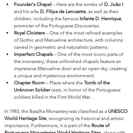
Founder's Chapel
 – Here are the tombs of 
D. João I
and his wife 
D. Filipa de Lencastre
, as well as their 
children, including the famous 
Infante D. Henrique
, 
promoter of the Portuguese Discoveries.
Royal Cloisters 
– One of the most refined examples 
of Gothic and Manueline architecture, with columns 
carved in geometric and naturalistic patterns.
Imperfect Chapels
 – One of the most iconic parts of 
the monastery, these unfinished chapels feature an 
impressive Manueline door and an open sky, creating 
a unique and mysterious environment.
Chapter Room
 – Place where the 
Tomb of the 
Unknown Soldier
 rests, in honor of the Portuguese 
soldiers killed in the First World War.
In 1983, the Batalha Monastery was classified as a 
UNESCO 
World Heritage Site
, recognizing its historical and artistic 
importance. Furthermore, it is part of the 
Route of 
Portuguese Monasteries World Heritage Sites
, along with 